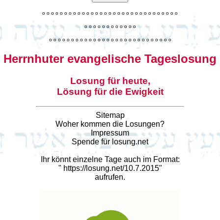
o
o
o
o
o
o
o
o
o
o
o
o
o
o
o
o
o
o
o
o
o
o
o
o
o
o
o
o
o
o
o
o
o
o
o
o
o
o
o
o
o
o
o
o
o
o
o
o
o
o
o
o
o
o
o
o
o
o
o
o
o
o
o
o
o
o
o
o
o
o
o
Herrnhuter evangelische Tageslosung
Losung für heute,
Lösung für die Ewigkeit
Sitemap
Woher kommen die Losungen?
Impressum
Spende für losung.net
Ihr könnt einzelne Tage auch im Format:
"
https://losung.net/10.7.2015
"
aufrufen.