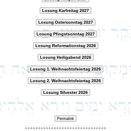
Losung Karfreitag 2027
Losung Ostersonntag 2027
Losung Pfingstsonntag 2027
Losung Reformationstag 2026
Losung Heiligabend 2026
Losung 1. Weihnachtsfeiertag 2026
Losung 2. Weihnachtsfeiertag 2026
Losung Silvester 2026
Permalink
o
o
o
o
o
o
o
o
o
o
o
o
o
o
o
o
o
o
o
o
o
o
o
o
o
o
o
o
o
o
o