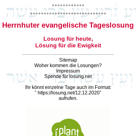
o
o
o
o
o
o
o
o
o
o
o
o
o
o
o
o
o
o
o
o
o
o
o
o
o
o
o
o
o
o
o
o
o
o
o
o
o
o
o
o
Herrnhuter evangelische Tageslosung
Losung für heute,
Lösung für die Ewigkeit
Sitemap
Woher kommen die Losungen?
Impressum
Spende für losung.net
Ihr könnt einzelne Tage auch im Format:
"
https://losung.net/12.12.2020
"
aufrufen.