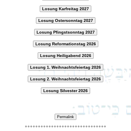
Losung Karfreitag 2027
Losung Ostersonntag 2027
Losung Pfingstsonntag 2027
Losung Reformationstag 2026
Losung Heiligabend 2026
Losung 1. Weihnachtsfeiertag 2026
Losung 2. Weihnachtsfeiertag 2026
Losung Silvester 2026
Permalink
o
o
o
o
o
o
o
o
o
o
o
o
o
o
o
o
o
o
o
o
o
o
o
o
o
o
o
o
o
o
o