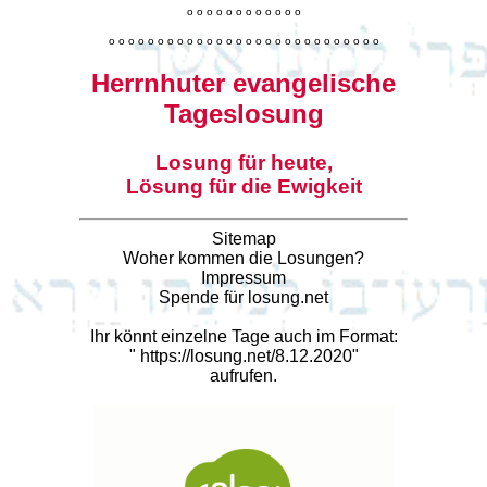
o
o
o
o
o
o
o
o
o
o
o
o
o
o
o
o
o
o
o
o
o
o
o
o
o
o
o
o
o
o
o
o
o
o
o
o
o
o
o
o
Herrnhuter evangelische
Tageslosung
Losung für heute,
Lösung für die Ewigkeit
Sitemap
Woher kommen die Losungen?
Impressum
Spende für losung.net
Ihr könnt einzelne Tage auch im Format:
"
https://losung.net/8.12.2020
"
aufrufen.