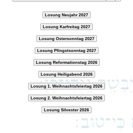
Losung Neujahr 2027
Losung Karfreitag 2027
Losung Ostersonntag 2027
Losung Pfingstsonntag 2027
Losung Reformationstag 2026
Losung Heiligabend 2026
Losung 1. Weihnachtsfeiertag 2026
Losung 2. Weihnachtsfeiertag 2026
Losung Silvester 2026