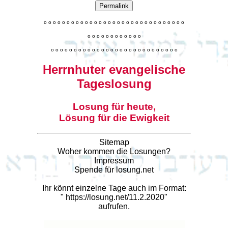
Permalink
o
o
o
o
o
o
o
o
o
o
o
o
o
o
o
o
o
o
o
o
o
o
o
o
o
o
o
o
o
o
o
o
o
o
o
o
o
o
o
o
o
o
o
o
o
o
o
o
o
o
o
o
o
o
o
o
o
o
o
o
o
o
o
o
o
o
o
o
o
o
o
Herrnhuter evangelische
Tageslosung
Losung für heute,
Lösung für die Ewigkeit
Sitemap
Woher kommen die Losungen?
Impressum
Spende für losung.net
Ihr könnt einzelne Tage auch im Format:
"
https://losung.net/11.2.2020
"
aufrufen.