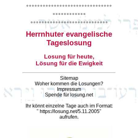
o
o
o
o
o
o
o
o
o
o
o
o
o
o
o
o
o
o
o
o
o
o
o
o
o
o
o
o
o
o
o
o
o
o
o
o
o
o
o
o
o
o
o
o
o
o
o
o
o
o
o
o
o
o
o
o
o
o
o
o
o
o
o
o
o
o
o
o
o
o
o
Herrnhuter evangelische
Tageslosung
Losung für heute,
Lösung für die Ewigkeit
Sitemap
Woher kommen die Losungen?
Impressum
Spende für losung.net
Ihr könnt einzelne Tage auch im Format:
"
https://losung.net/5.11.2005
"
aufrufen.