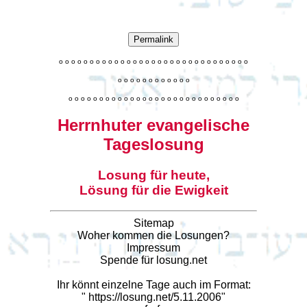
Permalink
o
o
o
o
o
o
o
o
o
o
o
o
o
o
o
o
o
o
o
o
o
o
o
o
o
o
o
o
o
o
o
o
o
o
o
o
o
o
o
o
o
o
o
o
o
o
o
o
o
o
o
o
o
o
o
o
o
o
o
o
o
o
o
o
o
o
o
o
o
o
o
Herrnhuter evangelische
Tageslosung
Losung für heute,
Lösung für die Ewigkeit
Sitemap
Woher kommen die Losungen?
Impressum
Spende für losung.net
Ihr könnt einzelne Tage auch im Format:
"
https://losung.net/5.11.2006
"