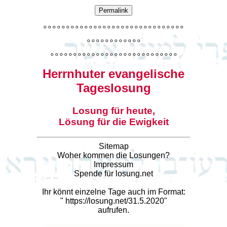
Permalink
o
o
o
o
o
o
o
o
o
o
o
o
o
o
o
o
o
o
o
o
o
o
o
o
o
o
o
o
o
o
o
o
o
o
o
o
o
o
o
o
o
o
o
o
o
o
o
o
o
o
o
o
o
o
o
o
o
o
o
o
o
o
o
o
o
o
o
o
o
o
o
Herrnhuter evangelische
Tageslosung
Losung für heute,
Lösung für die Ewigkeit
Sitemap
Woher kommen die Losungen?
Impressum
Spende für losung.net
Ihr könnt einzelne Tage auch im Format:
"
https://losung.net/31.5.2020
"
aufrufen.