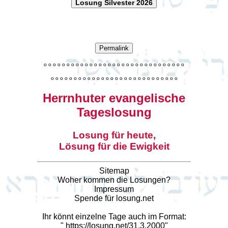
Losung Silvester 2026
Permalink
o
o
o
o
o
o
o
o
o
o
o
o
o
o
o
o
o
o
o
o
o
o
o
o
o
o
o
o
o
o
o
o
o
o
o
o
o
o
o
o
o
o
o
o
o
o
o
o
o
o
o
o
o
o
o
o
o
o
o
Herrnhuter evangelische
Tageslosung
Losung für heute,
Lösung für die Ewigkeit
Sitemap
Woher kommen die Losungen?
Impressum
Spende für losung.net
Ihr könnt einzelne Tage auch im Format:
"
https://losung.net/31.3.2000
"