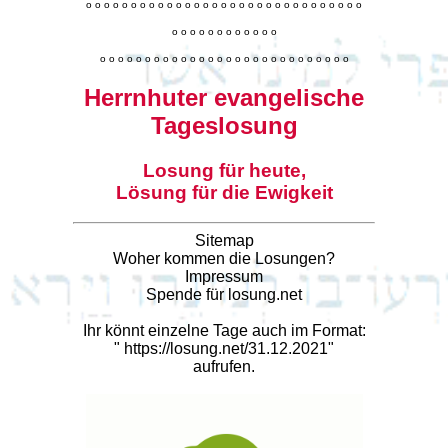
o
o
o
o
o
o
o
o
o
o
o
o
o
o
o
o
o
o
o
o
o
o
o
o
o
o
o
o
o
o
o
o
o
o
o
o
o
o
o
o
o
o
o
o
o
o
o
o
o
o
o
o
o
o
o
o
o
o
o
o
o
o
o
o
o
o
o
o
o
o
o
Herrnhuter evangelische
Tageslosung
Losung für heute,
Lösung für die Ewigkeit
Sitemap
Woher kommen die Losungen?
Impressum
Spende für losung.net
Ihr könnt einzelne Tage auch im Format:
"
https://losung.net/31.12.2021
"
aufrufen.