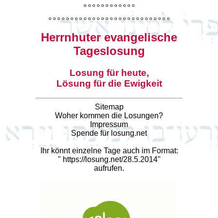
o
o
o
o
o
o
o
o
o
o
o
o
o
o
o
o
o
o
o
o
o
o
o
o
o
o
o
o
o
o
o
o
o
o
o
o
o
o
o
o
Herrnhuter evangelische
Tageslosung
Losung für heute,
Lösung für die Ewigkeit
Sitemap
Woher kommen die Losungen?
Impressum
Spende für losung.net
Ihr könnt einzelne Tage auch im Format:
"
https://losung.net/28.5.2014
"
aufrufen.