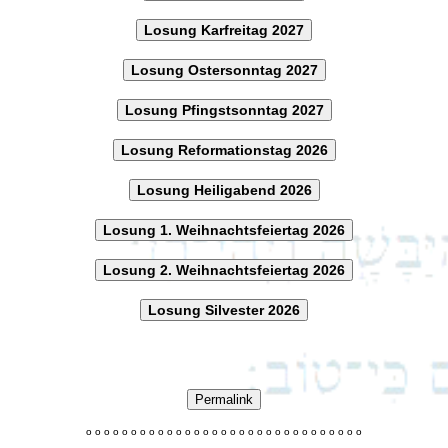
Losung Karfreitag 2027
Losung Ostersonntag 2027
Losung Pfingstsonntag 2027
Losung Reformationstag 2026
Losung Heiligabend 2026
Losung 1. Weihnachtsfeiertag 2026
Losung 2. Weihnachtsfeiertag 2026
Losung Silvester 2026
Permalink
o
o
o
o
o
o
o
o
o
o
o
o
o
o
o
o
o
o
o
o
o
o
o
o
o
o
o
o
o
o
o