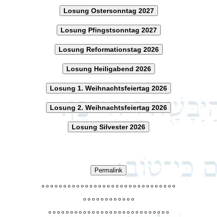
Losung Ostersonntag 2027
Losung Pfingstsonntag 2027
Losung Reformationstag 2026
Losung Heiligabend 2026
Losung 1. Weihnachtsfeiertag 2026
Losung 2. Weihnachtsfeiertag 2026
Losung Silvester 2026
Permalink
o
o
o
o
o
o
o
o
o
o
o
o
o
o
o
o
o
o
o
o
o
o
o
o
o
o
o
o
o
o
o
o
o
o
o
o
o
o
o
o
o
o
o
o
o
o
o
o
o
o
o
o
o
o
o
o
o
o
o
o
o
o
o
o
o
o
o
o
o
o
o