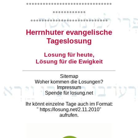
o
o
o
o
o
o
o
o
o
o
o
o
o
o
o
o
o
o
o
o
o
o
o
o
o
o
o
o
o
o
o
o
o
o
o
o
o
o
o
o
o
o
o
o
o
o
o
o
o
o
o
o
o
o
o
o
o
o
o
o
o
o
o
o
o
o
o
o
o
o
o
Herrnhuter evangelische
Tageslosung
Losung für heute,
Lösung für die Ewigkeit
Sitemap
Woher kommen die Losungen?
Impressum
Spende für losung.net
Ihr könnt einzelne Tage auch im Format:
"
https://losung.net/2.11.2010
"
aufrufen.