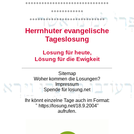
o
o
o
o
o
o
o
o
o
o
o
o
o
o
o
o
o
o
o
o
o
o
o
o
o
o
o
o
o
o
o
o
o
o
o
o
o
o
o
o
o
o
o
o
o
o
o
o
o
o
o
o
o
o
o
o
o
o
o
o
o
o
o
o
o
o
o
o
o
o
o
Herrnhuter evangelische
Tageslosung
Losung für heute,
Lösung für die Ewigkeit
Sitemap
Woher kommen die Losungen?
Impressum
Spende für losung.net
Ihr könnt einzelne Tage auch im Format:
"
https://losung.net/18.9.2004
"
aufrufen.