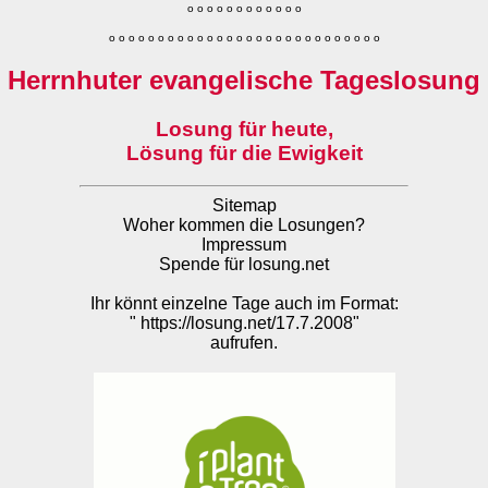
o
o
o
o
o
o
o
o
o
o
o
o
o
o
o
o
o
o
o
o
o
o
o
o
o
o
o
o
o
o
o
o
o
o
o
o
o
o
o
o
Herrnhuter evangelische Tageslosung
Losung für heute,
Lösung für die Ewigkeit
Sitemap
Woher kommen die Losungen?
Impressum
Spende für losung.net
Ihr könnt einzelne Tage auch im Format:
"
https://losung.net/17.7.2008
"
aufrufen.