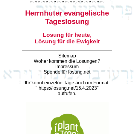
o
o
o
o
o
o
o
o
o
o
o
o
o
o
o
o
o
o
o
o
o
o
o
o
o
o
o
o
Herrnhuter evangelische
Tageslosung
Losung für heute,
Lösung für die Ewigkeit
Sitemap
Woher kommen die Losungen?
Impressum
Spende für losung.net
Ihr könnt einzelne Tage auch im Format:
"
https://losung.net/15.4.2023
"
aufrufen.