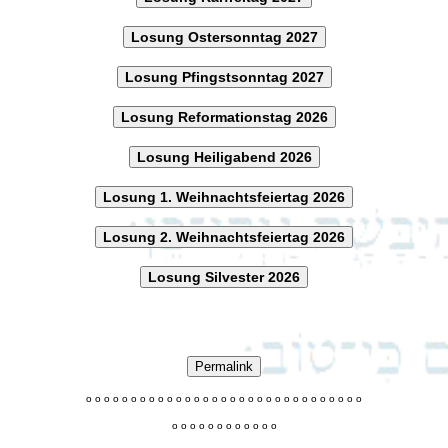
Losung Ostersonntag 2027
Losung Pfingstsonntag 2027
Losung Reformationstag 2026
Losung Heiligabend 2026
Losung 1. Weihnachtsfeiertag 2026
Losung 2. Weihnachtsfeiertag 2026
Losung Silvester 2026
Permalink
o
o
o
o
o
o
o
o
o
o
o
o
o
o
o
o
o
o
o
o
o
o
o
o
o
o
o
o
o
o
o
o
o
o
o
o
o
o
o
o
o
o
o