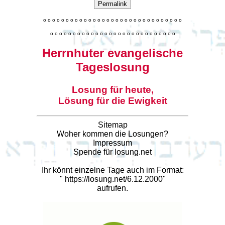
Permalink
o
o
o
o
o
o
o
o
o
o
o
o
o
o
o
o
o
o
o
o
o
o
o
o
o
o
o
o
o
o
o
o
o
o
o
o
o
o
o
o
o
o
o
o
o
o
o
o
o
o
o
o
o
o
o
o
o
o
o
Herrnhuter evangelische
Tageslosung
Losung für heute,
Lösung für die Ewigkeit
Sitemap
Woher kommen die Losungen?
Impressum
Spende für losung.net
Ihr könnt einzelne Tage auch im Format:
"
https://losung.net/6.12.2000
"
aufrufen.