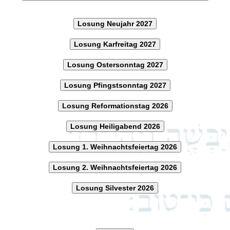
Losung Neujahr 2027
Losung Karfreitag 2027
Losung Ostersonntag 2027
Losung Pfingstsonntag 2027
Losung Reformationstag 2026
Losung Heiligabend 2026
Losung 1. Weihnachtsfeiertag 2026
Losung 2. Weihnachtsfeiertag 2026
Losung Silvester 2026