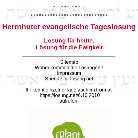
o
o
o
o
o
o
o
o
o
o
o
o
o
o
o
o
o
o
o
o
o
o
o
o
o
o
o
o
o
o
o
o
o
o
o
o
o
o
o
o
Herrnhuter evangelische Tageslosung
Losung für heute,
Lösung für die Ewigkeit
Sitemap
Woher kommen die Losungen?
Impressum
Spende für losung.net
Ihr könnt einzelne Tage auch im Format:
"
https://losung.net/6.10.2010
"
aufrufen.