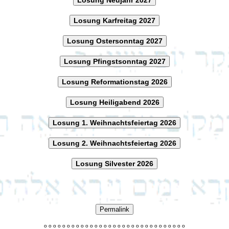
Losung Karfreitag 2027
Losung Ostersonntag 2027
Losung Pfingstsonntag 2027
Losung Reformationstag 2026
Losung Heiligabend 2026
Losung 1. Weihnachtsfeiertag 2026
Losung 2. Weihnachtsfeiertag 2026
Losung Silvester 2026
Permalink
o
o
o
o
o
o
o
o
o
o
o
o
o
o
o
o
o
o
o
o
o
o
o
o
o
o
o
o
o
o
o