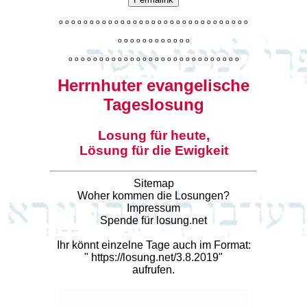
o
o
o
o
o
o
o
o
o
o
o
o
o
o
o
o
o
o
o
o
o
o
o
o
o
o
o
o
o
o
o
o
o
o
o
o
o
o
o
o
o
o
o
o
o
o
o
o
o
o
o
o
o
o
o
o
o
o
o
o
o
o
o
o
o
o
o
o
o
o
o
Herrnhuter evangelische
Tageslosung
Losung für heute,
Lösung für die Ewigkeit
Sitemap
Woher kommen die Losungen?
Impressum
Spende für losung.net
Ihr könnt einzelne Tage auch im Format:
"
https://losung.net/3.8.2019
"
aufrufen.