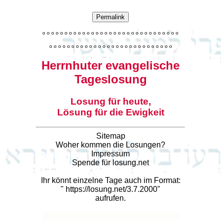
Permalink
o
o
o
o
o
o
o
o
o
o
o
o
o
o
o
o
o
o
o
o
o
o
o
o
o
o
o
o
o
o
o
o
o
o
o
o
o
o
o
o
o
o
o
o
o
o
o
o
o
o
o
o
o
o
o
o
o
o
o
Herrnhuter evangelische
Tageslosung
Losung für heute,
Lösung für die Ewigkeit
Sitemap
Woher kommen die Losungen?
Impressum
Spende für losung.net
Ihr könnt einzelne Tage auch im Format:
"
https://losung.net/3.7.2000
"
aufrufen.