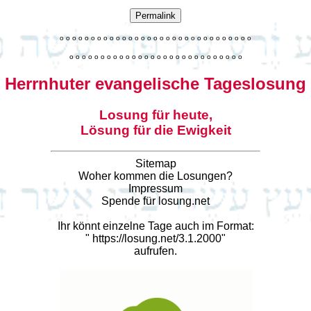
Permalink
o
o
o
o
o
o
o
o
o
o
o
o
o
o
o
o
o
o
o
o
o
o
o
o
o
o
o
o
o
o
o
o
o
o
o
o
o
o
o
o
o
o
o
o
o
o
o
o
o
o
o
o
o
o
o
o
o
o
o
Herrnhuter evangelische Tageslosung
Losung für heute,
Lösung für die Ewigkeit
Sitemap
Woher kommen die Losungen?
Impressum
Spende für losung.net
Ihr könnt einzelne Tage auch im Format:
"
https://losung.net/3.1.2000
"
aufrufen.