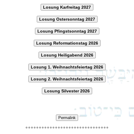
Losung Karfreitag 2027
Losung Ostersonntag 2027
Losung Pfingstsonntag 2027
Losung Reformationstag 2026
Losung Heiligabend 2026
Losung 1. Weihnachtsfeiertag 2026
Losung 2. Weihnachtsfeiertag 2026
Losung Silvester 2026
Permalink
o
o
o
o
o
o
o
o
o
o
o
o
o
o
o
o
o
o
o
o
o
o
o
o
o
o
o
o
o
o
o