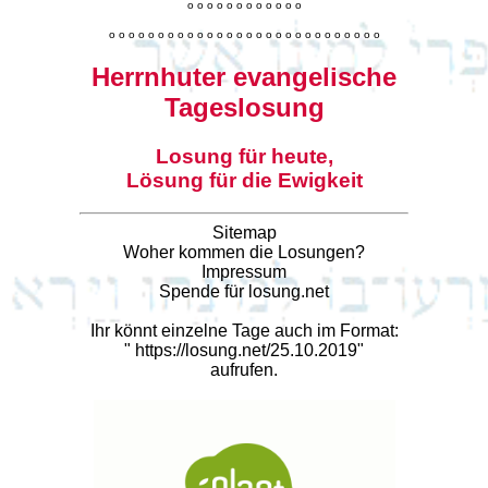
o
o
o
o
o
o
o
o
o
o
o
o
o
o
o
o
o
o
o
o
o
o
o
o
o
o
o
o
o
o
o
o
o
o
o
o
o
o
o
o
Herrnhuter evangelische
Tageslosung
Losung für heute,
Lösung für die Ewigkeit
Sitemap
Woher kommen die Losungen?
Impressum
Spende für losung.net
Ihr könnt einzelne Tage auch im Format:
"
https://losung.net/25.10.2019
"
aufrufen.