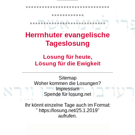
o
o
o
o
o
o
o
o
o
o
o
o
o
o
o
o
o
o
o
o
o
o
o
o
o
o
o
o
o
o
o
o
o
o
o
o
o
o
o
o
o
o
o
o
o
o
o
o
o
o
o
o
o
o
o
o
o
o
o
o
o
o
o
o
o
o
o
o
o
o
o
Herrnhuter evangelische
Tageslosung
Losung für heute,
Lösung für die Ewigkeit
Sitemap
Woher kommen die Losungen?
Impressum
Spende für losung.net
Ihr könnt einzelne Tage auch im Format:
"
https://losung.net/25.1.2019
"
aufrufen.