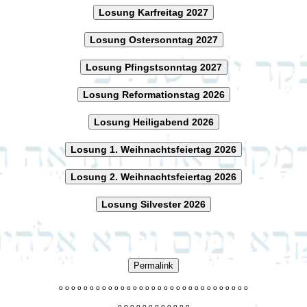
Losung Karfreitag 2027
Losung Ostersonntag 2027
Losung Pfingstsonntag 2027
Losung Reformationstag 2026
Losung Heiligabend 2026
Losung 1. Weihnachtsfeiertag 2026
Losung 2. Weihnachtsfeiertag 2026
Losung Silvester 2026
Permalink
o
o
o
o
o
o
o
o
o
o
o
o
o
o
o
o
o
o
o
o
o
o
o
o
o
o
o
o
o
o
o
o
o
o
o
o
o
o
o
o
o
o
o