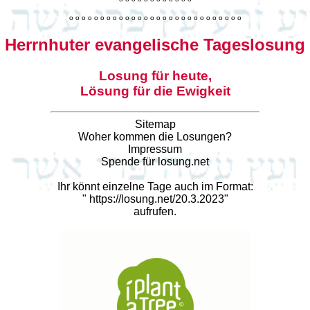
o
o
o
o
o
o
o
o
o
o
o
o
o
o
o
o
o
o
o
o
o
o
o
o
o
o
o
o
Herrnhuter evangelische Tageslosung
Losung für heute,
Lösung für die Ewigkeit
Sitemap
Woher kommen die Losungen?
Impressum
Spende für losung.net
Ihr könnt einzelne Tage auch im Format:
"
https://losung.net/20.3.2023
"
aufrufen.