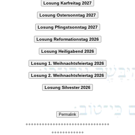
Losung Karfreitag 2027
Losung Ostersonntag 2027
Losung Pfingstsonntag 2027
Losung Reformationstag 2026
Losung Heiligabend 2026
Losung 1. Weihnachtsfeiertag 2026
Losung 2. Weihnachtsfeiertag 2026
Losung Silvester 2026
Permalink
o
o
o
o
o
o
o
o
o
o
o
o
o
o
o
o
o
o
o
o
o
o
o
o
o
o
o
o
o
o
o
o
o
o
o
o
o
o
o
o
o
o
o