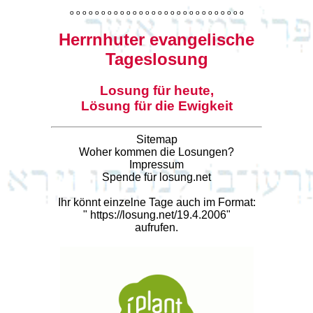
o
o
o
o
o
o
o
o
o
o
o
o
o
o
o
o
o
o
o
o
o
o
o
o
o
o
o
o
Herrnhuter evangelische
Tageslosung
Losung für heute,
Lösung für die Ewigkeit
Sitemap
Woher kommen die Losungen?
Impressum
Spende für losung.net
Ihr könnt einzelne Tage auch im Format:
"
https://losung.net/19.4.2006
"
aufrufen.