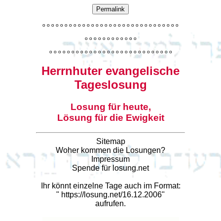
Permalink
o
o
o
o
o
o
o
o
o
o
o
o
o
o
o
o
o
o
o
o
o
o
o
o
o
o
o
o
o
o
o
o
o
o
o
o
o
o
o
o
o
o
o
o
o
o
o
o
o
o
o
o
o
o
o
o
o
o
o
o
o
o
o
o
o
o
o
o
o
o
o
Herrnhuter evangelische
Tageslosung
Losung für heute,
Lösung für die Ewigkeit
Sitemap
Woher kommen die Losungen?
Impressum
Spende für losung.net
Ihr könnt einzelne Tage auch im Format:
"
https://losung.net/16.12.2006
"
aufrufen.