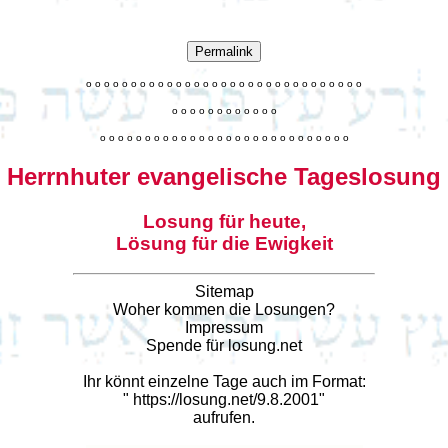
Permalink
o
o
o
o
o
o
o
o
o
o
o
o
o
o
o
o
o
o
o
o
o
o
o
o
o
o
o
o
o
o
o
o
o
o
o
o
o
o
o
o
o
o
o
o
o
o
o
o
o
o
o
o
o
o
o
o
o
o
o
o
o
o
o
o
o
o
o
o
o
o
o
Herrnhuter evangelische Tageslosung
Losung für heute,
Lösung für die Ewigkeit
Sitemap
Woher kommen die Losungen?
Impressum
Spende für losung.net
Ihr könnt einzelne Tage auch im Format:
"
https://losung.net/9.8.2001
"
aufrufen.