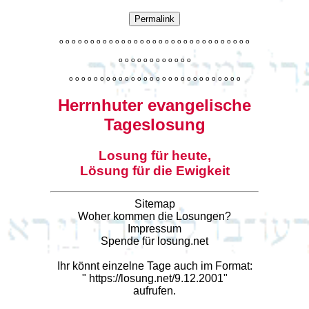
Permalink
o
o
o
o
o
o
o
o
o
o
o
o
o
o
o
o
o
o
o
o
o
o
o
o
o
o
o
o
o
o
o
o
o
o
o
o
o
o
o
o
o
o
o
o
o
o
o
o
o
o
o
o
o
o
o
o
o
o
o
o
o
o
o
o
o
o
o
o
o
o
o
Herrnhuter evangelische
Tageslosung
Losung für heute,
Lösung für die Ewigkeit
Sitemap
Woher kommen die Losungen?
Impressum
Spende für losung.net
Ihr könnt einzelne Tage auch im Format:
"
https://losung.net/9.12.2001
"
aufrufen.