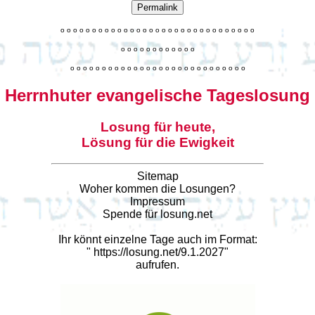
Permalink
o
o
o
o
o
o
o
o
o
o
o
o
o
o
o
o
o
o
o
o
o
o
o
o
o
o
o
o
o
o
o
o
o
o
o
o
o
o
o
o
o
o
o
o
o
o
o
o
o
o
o
o
o
o
o
o
o
o
o
o
o
o
o
o
o
o
o
o
o
o
o
Herrnhuter evangelische Tageslosung
Losung für heute,
Lösung für die Ewigkeit
Sitemap
Woher kommen die Losungen?
Impressum
Spende für losung.net
Ihr könnt einzelne Tage auch im Format:
"
https://losung.net/9.1.2027
"
aufrufen.