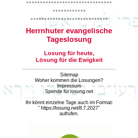
o
o
o
o
o
o
o
o
o
o
o
o
o
o
o
o
o
o
o
o
o
o
o
o
o
o
o
o
o
o
o
o
o
o
o
o
o
o
o
o
o
o
o
o
o
o
o
o
o
o
o
o
o
o
o
o
o
o
o
o
o
o
o
o
o
o
o
o
o
o
o
Herrnhuter evangelische
Tageslosung
Losung für heute,
Lösung für die Ewigkeit
Sitemap
Woher kommen die Losungen?
Impressum
Spende für losung.net
Ihr könnt einzelne Tage auch im Format:
"
https://losung.net/8.7.2027
"
aufrufen.