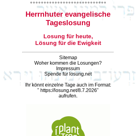
o
o
o
o
o
o
o
o
o
o
o
o
o
o
o
o
o
o
o
o
o
o
o
o
o
o
o
o
Herrnhuter evangelische
Tageslosung
Losung für heute,
Lösung für die Ewigkeit
Sitemap
Woher kommen die Losungen?
Impressum
Spende für losung.net
Ihr könnt einzelne Tage auch im Format:
"
https://losung.net/8.7.2026
"
aufrufen.