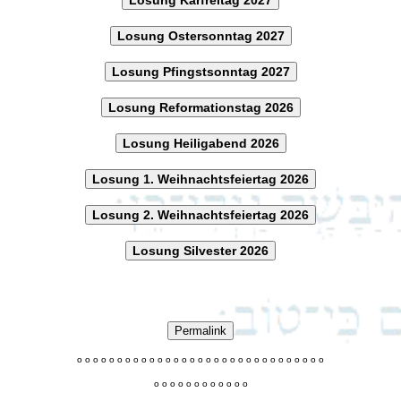
Losung Ostersonntag 2027
Losung Pfingstsonntag 2027
Losung Reformationstag 2026
Losung Heiligabend 2026
Losung 1. Weihnachtsfeiertag 2026
Losung 2. Weihnachtsfeiertag 2026
Losung Silvester 2026
Permalink
o
o
o
o
o
o
o
o
o
o
o
o
o
o
o
o
o
o
o
o
o
o
o
o
o
o
o
o
o
o
o
o
o
o
o
o
o
o
o
o
o
o
o