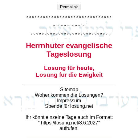
Permalink
o
o
o
o
o
o
o
o
o
o
o
o
o
o
o
o
o
o
o
o
o
o
o
o
o
o
o
o
o
o
o
o
o
o
o
o
o
o
o
o
o
o
o
o
o
o
o
o
o
o
o
o
o
o
o
o
o
o
o
o
o
o
o
o
o
o
o
o
o
o
o
Herrnhuter evangelische
Tageslosung
Losung für heute,
Lösung für die Ewigkeit
Sitemap
Woher kommen die Losungen?
Impressum
Spende für losung.net
Ihr könnt einzelne Tage auch im Format:
"
https://losung.net/8.6.2027
"
aufrufen.