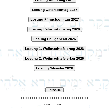
Losung Ostersonntag 2027
Losung Pfingstsonntag 2027
Losung Reformationstag 2026
Losung Heiligabend 2026
Losung 1. Weihnachtsfeiertag 2026
Losung 2. Weihnachtsfeiertag 2026
Losung Silvester 2026
Permalink
o
o
o
o
o
o
o
o
o
o
o
o
o
o
o
o
o
o
o
o
o
o
o
o
o
o
o
o
o
o
o
o
o
o
o
o
o
o
o
o
o
o
o