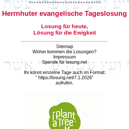
o
o
o
o
o
o
o
o
o
o
o
o
o
o
o
o
o
o
o
o
o
o
o
o
o
o
o
o
Herrnhuter evangelische Tageslosung
Losung für heute,
Lösung für die Ewigkeit
Sitemap
Woher kommen die Losungen?
Impressum
Spende für losung.net
Ihr könnt einzelne Tage auch im Format:
"
https://losung.net/7.1.2026
"
aufrufen.