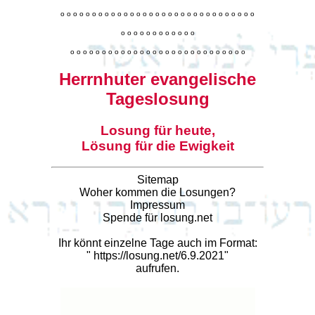
o
o
o
o
o
o
o
o
o
o
o
o
o
o
o
o
o
o
o
o
o
o
o
o
o
o
o
o
o
o
o
o
o
o
o
o
o
o
o
o
o
o
o
o
o
o
o
o
o
o
o
o
o
o
o
o
o
o
o
o
o
o
o
o
o
o
o
o
o
o
o
Herrnhuter evangelische
Tageslosung
Losung für heute,
Lösung für die Ewigkeit
Sitemap
Woher kommen die Losungen?
Impressum
Spende für losung.net
Ihr könnt einzelne Tage auch im Format:
"
https://losung.net/6.9.2021
"
aufrufen.