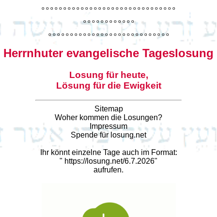
o
o
o
o
o
o
o
o
o
o
o
o
o
o
o
o
o
o
o
o
o
o
o
o
o
o
o
o
o
o
o
o
o
o
o
o
o
o
o
o
o
o
o
o
o
o
o
o
o
o
o
o
o
o
o
o
o
o
o
o
o
o
o
o
o
o
o
o
o
o
o
Herrnhuter evangelische Tageslosung
Losung für heute,
Lösung für die Ewigkeit
Sitemap
Woher kommen die Losungen?
Impressum
Spende für losung.net
Ihr könnt einzelne Tage auch im Format:
"
https://losung.net/6.7.2026
"
aufrufen.