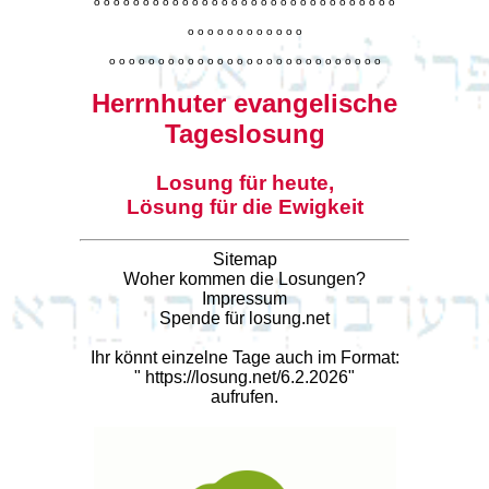
o
o
o
o
o
o
o
o
o
o
o
o
o
o
o
o
o
o
o
o
o
o
o
o
o
o
o
o
o
o
o
o
o
o
o
o
o
o
o
o
o
o
o
o
o
o
o
o
o
o
o
o
o
o
o
o
o
o
o
o
o
o
o
o
o
o
o
o
o
o
o
Herrnhuter evangelische
Tageslosung
Losung für heute,
Lösung für die Ewigkeit
Sitemap
Woher kommen die Losungen?
Impressum
Spende für losung.net
Ihr könnt einzelne Tage auch im Format:
"
https://losung.net/6.2.2026
"
aufrufen.