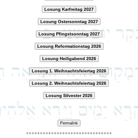
Losung Karfreitag 2027
Losung Ostersonntag 2027
Losung Pfingstsonntag 2027
Losung Reformationstag 2026
Losung Heiligabend 2026
Losung 1. Weihnachtsfeiertag 2026
Losung 2. Weihnachtsfeiertag 2026
Losung Silvester 2026
Permalink
o
o
o
o
o
o
o
o
o
o
o
o
o
o
o
o
o
o
o
o
o
o
o
o
o
o
o
o
o
o
o