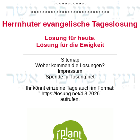
o
o
o
o
o
o
o
o
o
o
o
o
o
o
o
o
o
o
o
o
o
o
o
o
o
o
o
o
o
o
o
o
o
o
o
o
o
o
o
o
Herrnhuter evangelische Tageslosung
Losung für heute,
Lösung für die Ewigkeit
Sitemap
Woher kommen die Losungen?
Impressum
Spende für losung.net
Ihr könnt einzelne Tage auch im Format:
"
https://losung.net/4.8.2026
"
aufrufen.