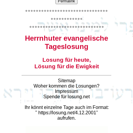
Permalink
o
o
o
o
o
o
o
o
o
o
o
o
o
o
o
o
o
o
o
o
o
o
o
o
o
o
o
o
o
o
o
o
o
o
o
o
o
o
o
o
o
o
o
o
o
o
o
o
o
o
o
o
o
o
o
o
o
o
o
o
o
o
o
o
o
o
o
o
o
o
o
Herrnhuter evangelische
Tageslosung
Losung für heute,
Lösung für die Ewigkeit
Sitemap
Woher kommen die Losungen?
Impressum
Spende für losung.net
Ihr könnt einzelne Tage auch im Format:
"
https://losung.net/4.12.2001
"
aufrufen.