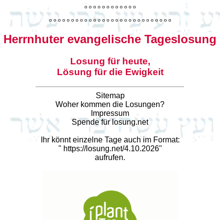
o
o
o
o
o
o
o
o
o
o
o
o
o
o
o
o
o
o
o
o
o
o
o
o
o
o
o
o
o
o
o
o
o
o
o
o
o
o
o
o
Herrnhuter evangelische Tageslosung
Losung für heute,
Lösung für die Ewigkeit
Sitemap
Woher kommen die Losungen?
Impressum
Spende für losung.net
Ihr könnt einzelne Tage auch im Format:
"
https://losung.net/4.10.2026
"
aufrufen.