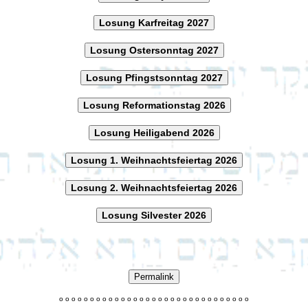
Losung Karfreitag 2027
Losung Ostersonntag 2027
Losung Pfingstsonntag 2027
Losung Reformationstag 2026
Losung Heiligabend 2026
Losung 1. Weihnachtsfeiertag 2026
Losung 2. Weihnachtsfeiertag 2026
Losung Silvester 2026
Permalink
o
o
o
o
o
o
o
o
o
o
o
o
o
o
o
o
o
o
o
o
o
o
o
o
o
o
o
o
o
o
o