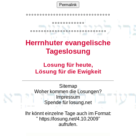
Permalink
o
o
o
o
o
o
o
o
o
o
o
o
o
o
o
o
o
o
o
o
o
o
o
o
o
o
o
o
o
o
o
o
o
o
o
o
o
o
o
o
o
o
o
o
o
o
o
o
o
o
o
o
o
o
o
o
o
o
o
o
o
o
o
o
o
o
o
o
o
o
o
Herrnhuter evangelische
Tageslosung
Losung für heute,
Lösung für die Ewigkeit
Sitemap
Woher kommen die Losungen?
Impressum
Spende für losung.net
Ihr könnt einzelne Tage auch im Format:
"
https://losung.net/4.10.2009
"
aufrufen.