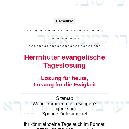
Permalink
o
o
o
o
o
o
o
o
o
o
o
o
o
o
o
o
o
o
o
o
o
o
o
o
o
o
o
o
o
o
o
o
o
o
o
o
o
o
o
o
o
o
o
o
o
o
o
o
o
o
o
o
o
o
o
o
o
o
o
o
o
o
o
o
o
o
o
o
o
o
o
Herrnhuter evangelische
Tageslosung
Losung für heute,
Lösung für die Ewigkeit
Sitemap
Woher kommen die Losungen?
Impressum
Spende für losung.net
Ihr könnt einzelne Tage auch im Format: