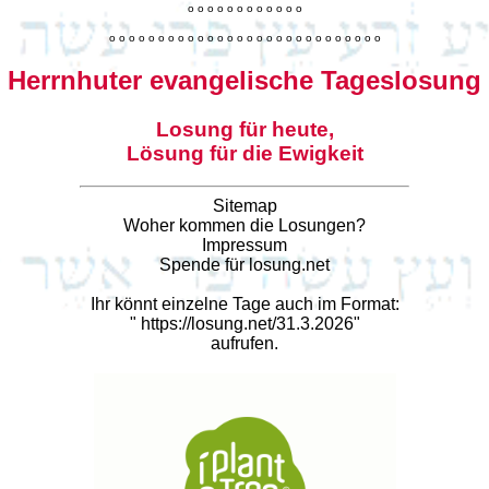
o
o
o
o
o
o
o
o
o
o
o
o
o
o
o
o
o
o
o
o
o
o
o
o
o
o
o
o
o
o
o
o
o
o
o
o
o
o
o
o
Herrnhuter evangelische Tageslosung
Losung für heute,
Lösung für die Ewigkeit
Sitemap
Woher kommen die Losungen?
Impressum
Spende für losung.net
Ihr könnt einzelne Tage auch im Format:
"
https://losung.net/31.3.2026
"
aufrufen.