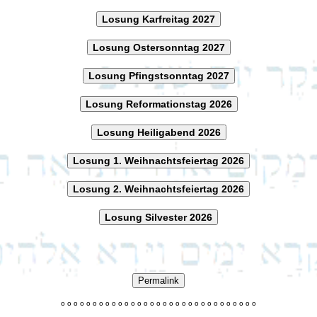
Losung Karfreitag 2027
Losung Ostersonntag 2027
Losung Pfingstsonntag 2027
Losung Reformationstag 2026
Losung Heiligabend 2026
Losung 1. Weihnachtsfeiertag 2026
Losung 2. Weihnachtsfeiertag 2026
Losung Silvester 2026
Permalink
o
o
o
o
o
o
o
o
o
o
o
o
o
o
o
o
o
o
o
o
o
o
o
o
o
o
o
o
o
o
o