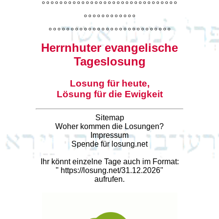
o
o
o
o
o
o
o
o
o
o
o
o
o
o
o
o
o
o
o
o
o
o
o
o
o
o
o
o
o
o
o
o
o
o
o
o
o
o
o
o
o
o
o
o
o
o
o
o
o
o
o
o
o
o
o
o
o
o
o
o
o
o
o
o
o
o
o
o
o
o
o
Herrnhuter evangelische
Tageslosung
Losung für heute,
Lösung für die Ewigkeit
Sitemap
Woher kommen die Losungen?
Impressum
Spende für losung.net
Ihr könnt einzelne Tage auch im Format:
"
https://losung.net/31.12.2026
"
aufrufen.