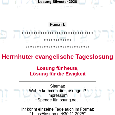
Losung Silvester 2026
Permalink
o
o
o
o
o
o
o
o
o
o
o
o
o
o
o
o
o
o
o
o
o
o
o
o
o
o
o
o
o
o
o
o
o
o
o
o
o
o
o
o
o
o
o
o
o
o
o
o
o
o
o
o
o
o
o
o
o
o
o
o
o
o
o
o
o
o
o
o
o
o
o
Herrnhuter evangelische Tageslosung
Losung für heute,
Lösung für die Ewigkeit
Sitemap
Woher kommen die Losungen?
Impressum
Spende für losung.net
Ihr könnt einzelne Tage auch im Format:
"
https://losung.net/30.11.2025
"