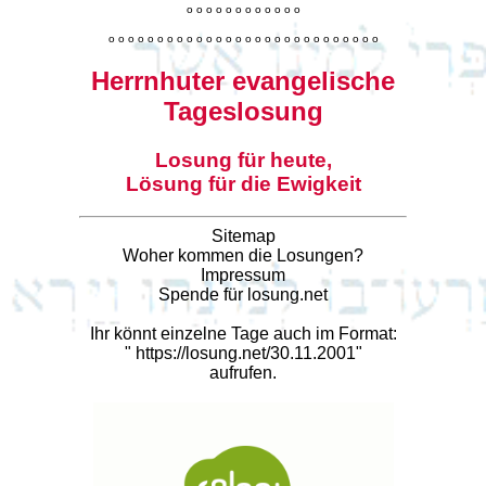
o
o
o
o
o
o
o
o
o
o
o
o
o
o
o
o
o
o
o
o
o
o
o
o
o
o
o
o
o
o
o
o
o
o
o
o
o
o
o
o
Herrnhuter evangelische
Tageslosung
Losung für heute,
Lösung für die Ewigkeit
Sitemap
Woher kommen die Losungen?
Impressum
Spende für losung.net
Ihr könnt einzelne Tage auch im Format:
"
https://losung.net/30.11.2001
"
aufrufen.