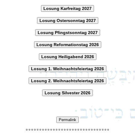
Losung Karfreitag 2027
Losung Ostersonntag 2027
Losung Pfingstsonntag 2027
Losung Reformationstag 2026
Losung Heiligabend 2026
Losung 1. Weihnachtsfeiertag 2026
Losung 2. Weihnachtsfeiertag 2026
Losung Silvester 2026
Permalink
o
o
o
o
o
o
o
o
o
o
o
o
o
o
o
o
o
o
o
o
o
o
o
o
o
o
o
o
o
o
o