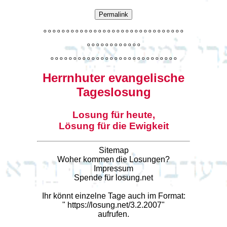
Permalink
o
o
o
o
o
o
o
o
o
o
o
o
o
o
o
o
o
o
o
o
o
o
o
o
o
o
o
o
o
o
o
o
o
o
o
o
o
o
o
o
o
o
o
o
o
o
o
o
o
o
o
o
o
o
o
o
o
o
o
o
o
o
o
o
o
o
o
o
o
o
o
Herrnhuter evangelische
Tageslosung
Losung für heute,
Lösung für die Ewigkeit
Sitemap
Woher kommen die Losungen?
Impressum
Spende für losung.net
Ihr könnt einzelne Tage auch im Format:
"
https://losung.net/3.2.2007
"
aufrufen.