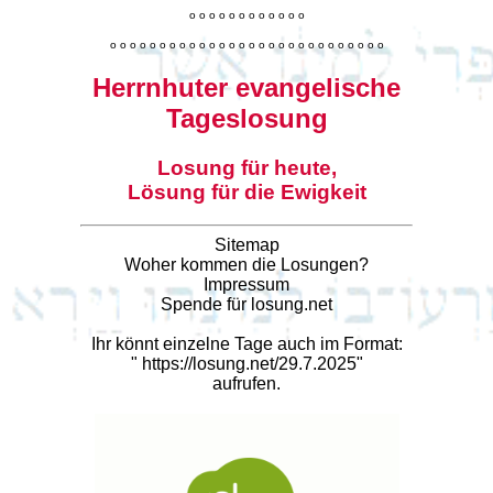
o
o
o
o
o
o
o
o
o
o
o
o
o
o
o
o
o
o
o
o
o
o
o
o
o
o
o
o
o
o
o
o
o
o
o
o
o
o
o
o
Herrnhuter evangelische
Tageslosung
Losung für heute,
Lösung für die Ewigkeit
Sitemap
Woher kommen die Losungen?
Impressum
Spende für losung.net
Ihr könnt einzelne Tage auch im Format:
"
https://losung.net/29.7.2025
"
aufrufen.