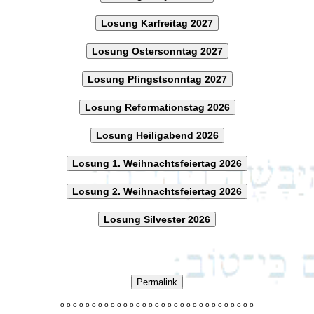
Losung Karfreitag 2027
Losung Ostersonntag 2027
Losung Pfingstsonntag 2027
Losung Reformationstag 2026
Losung Heiligabend 2026
Losung 1. Weihnachtsfeiertag 2026
Losung 2. Weihnachtsfeiertag 2026
Losung Silvester 2026
Permalink
o
o
o
o
o
o
o
o
o
o
o
o
o
o
o
o
o
o
o
o
o
o
o
o
o
o
o
o
o
o
o