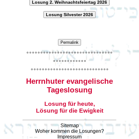
Losung 2. Weihnachtsfeiertag 2026
Losung Silvester 2026
Permalink
o
o
o
o
o
o
o
o
o
o
o
o
o
o
o
o
o
o
o
o
o
o
o
o
o
o
o
o
o
o
o
o
o
o
o
o
o
o
o
o
o
o
o
o
o
o
o
o
o
o
o
o
o
o
o
o
o
o
o
o
o
o
o
o
o
o
o
o
o
o
o
Herrnhuter evangelische
Tageslosung
Losung für heute,
Lösung für die Ewigkeit
Sitemap
Woher kommen die Losungen?
Impressum