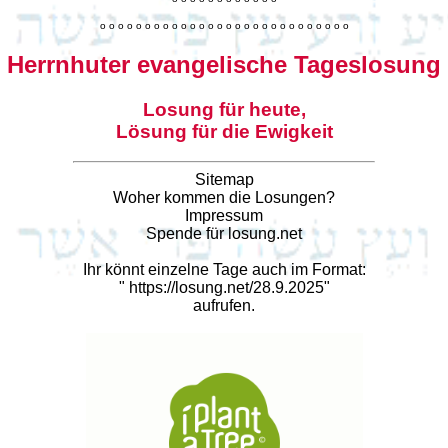
o
o
o
o
o
o
o
o
o
o
o
o
o
o
o
o
o
o
o
o
o
o
o
o
o
o
o
o
Herrnhuter evangelische Tageslosung
Losung für heute,
Lösung für die Ewigkeit
Sitemap
Woher kommen die Losungen?
Impressum
Spende für losung.net
Ihr könnt einzelne Tage auch im Format:
"
https://losung.net/28.9.2025
"
aufrufen.