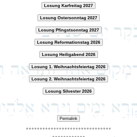
Losung Karfreitag 2027
Losung Ostersonntag 2027
Losung Pfingstsonntag 2027
Losung Reformationstag 2026
Losung Heiligabend 2026
Losung 1. Weihnachtsfeiertag 2026
Losung 2. Weihnachtsfeiertag 2026
Losung Silvester 2026
Permalink
o
o
o
o
o
o
o
o
o
o
o
o
o
o
o
o
o
o
o
o
o
o
o
o
o
o
o
o
o
o
o
o
o
o
o
o
o
o
o
o
o
o
o