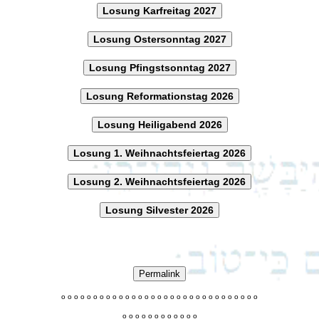
Losung Karfreitag 2027
Losung Ostersonntag 2027
Losung Pfingstsonntag 2027
Losung Reformationstag 2026
Losung Heiligabend 2026
Losung 1. Weihnachtsfeiertag 2026
Losung 2. Weihnachtsfeiertag 2026
Losung Silvester 2026
Permalink
o
o
o
o
o
o
o
o
o
o
o
o
o
o
o
o
o
o
o
o
o
o
o
o
o
o
o
o
o
o
o
o
o
o
o
o
o
o
o
o
o
o
o