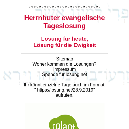
o
o
o
o
o
o
o
o
o
o
o
o
o
o
o
o
o
o
o
o
o
o
o
o
o
o
o
o
Herrnhuter evangelische
Tageslosung
Losung für heute,
Lösung für die Ewigkeit
Sitemap
Woher kommen die Losungen?
Impressum
Spende für losung.net
Ihr könnt einzelne Tage auch im Format:
"
https://losung.net/28.9.2019
"
aufrufen.