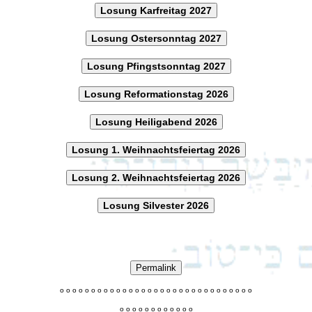
Losung Karfreitag 2027
Losung Ostersonntag 2027
Losung Pfingstsonntag 2027
Losung Reformationstag 2026
Losung Heiligabend 2026
Losung 1. Weihnachtsfeiertag 2026
Losung 2. Weihnachtsfeiertag 2026
Losung Silvester 2026
Permalink
o
o
o
o
o
o
o
o
o
o
o
o
o
o
o
o
o
o
o
o
o
o
o
o
o
o
o
o
o
o
o
o
o
o
o
o
o
o
o
o
o
o
o