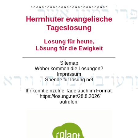
o
o
o
o
o
o
o
o
o
o
o
o
o
o
o
o
o
o
o
o
o
o
o
o
o
o
o
o
Herrnhuter evangelische
Tageslosung
Losung für heute,
Lösung für die Ewigkeit
Sitemap
Woher kommen die Losungen?
Impressum
Spende für losung.net
Ihr könnt einzelne Tage auch im Format:
"
https://losung.net/28.8.2026
"
aufrufen.